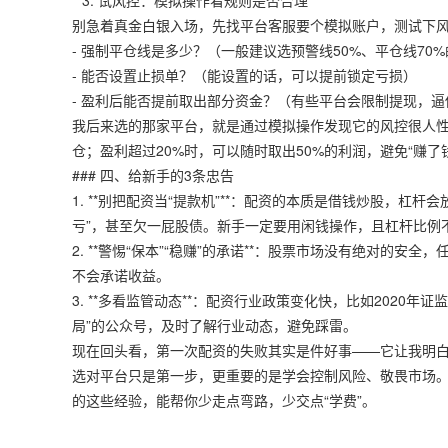
**3. 试风控：模拟操作看规则是否合理**
别急着真金白银入场，先找平台客服要个模拟账户，测试下
- 强制平仓线是多少？（一般建议选预警线50%、平仓线70
- 能否设置止损单？（能设置的话，可以提前锁定亏损）
- 盈利后能否提前取出部分资金？（有些平台会限制提现，
我后来选的那家平台，就是通过模拟操作发现它的风控很人
仓；盈利超过20%时，可以随时取出50%的利润，避免“赚了
### 四、给新手的3条忠告
1. **别把配资当“提款机”**：配资的本质是借钱炒股，杠
亏”，甚至欠一屁股债。新手一定要用闲钱操作，且杠杆比例不
2. **警惕“保本”“稳赚”的承诺**：股票市场没有绝对的安
不会承诺收益。
3. **多看监管动态**：配资行业政策变化快，比如2020
局”的公众号，及时了解行业动态，避免踩雷。
现在回头看，第一次配资的失败其实是件好事——它让我明白，
选对平台只是第一步，更重要的是学会控制风险、敬畏市场
的这些经验，能帮你少走点弯路，少交点“学费”。