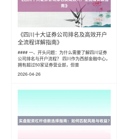
《四川十大证券公司排名及高效开户
全流程详解指南》
#### 一、开头问题：为什么需要了解四川证券
公司排名与开户流程？ 四川作为西部金融中心，
拥有超过50家证券营业部，但普
2026-04-26