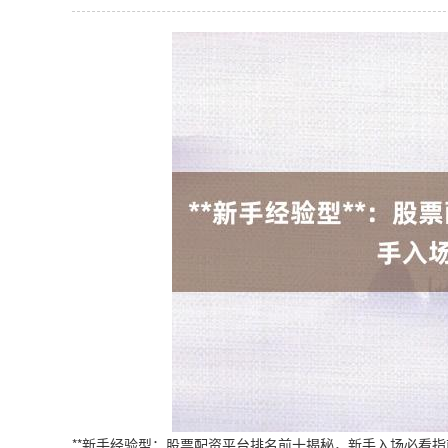
**新手经验型：股票配资平台排名前十揭秘，新手入场必看指南