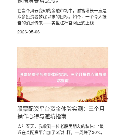
速倍增暴富之旅》
在当今风云变幻的金融市场中，财富增长一直是
众多投资者梦寐以求的目标。如今，一个令人振
奋的消息传来——实盘杠杆官网正式上线
2026-05-06
股票配资平台资金体验实测：三个月
操作心得与避坑指南
去年春天，我收到一位老股民朋友的私信："最
近在某配资平台加了5倍杠杆，一周赚了30%，