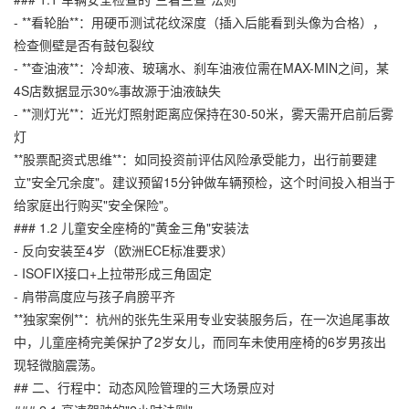
- **看轮胎**：用硬币测试花纹深度（插入后能看到头像为合格），
检查侧壁是否有鼓包裂纹
- **查油液**：冷却液、玻璃水、刹车油液位需在MAX-MIN之间，某
4S店数据显示30%事故源于油液缺失
- **测灯光**：近光灯照射距离应保持在30-50米，雾天需开启前后雾
灯
**股票配资式思维**：如同投资前评估风险承受能力，出行前要建
立"安全冗余度"。建议预留15分钟做车辆预检，这个时间投入相当于
给家庭出行购买"安全保险"。
### 1.2 儿童安全座椅的"黄金三角"安装法
- 反向安装至4岁（欧洲ECE标准要求）
- ISOFIX接口+上拉带形成三角固定
- 肩带高度应与孩子肩膀平齐
**独家案例**：杭州的张先生采用专业安装服务后，在一次追尾事故
中，儿童座椅完美保护了2岁女儿，而同车未使用座椅的6岁男孩出
现轻微脑震荡。
## 二、行程中：动态风险管理的三大场景应对