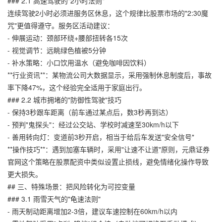
### 2.1 高速驾驶的"2小时法则"
连续驾驶2小时必须进服务区休息，这个规律比股票市场的"2:30魔
咒"更值得遵守。服务区活动建议：
- 伸展运动：颈部环绕+腰部扭转各15次
- 视觉调节：远眺绿色植被5分钟
- 补水策略：小口饮用温水（避免咖啡因饮料）
**行业资讯**：某物流公司大数据显示，采用强制休息制度后，事故
率下降47%，这个经验完全适用于家庭出行。
### 2.2 城市拥堵的"防御性驾驶"技巧
- 保持3秒跟车距离（前车通过某点后，数3秒再到达）
- 预判"鬼探头"：经过公交站、学校时减速至30km/h以下
- 善用转向灯：变道前3秒开启，相当于给后车发送"安全信号"
**操作技巧**：遇到加塞车辆时，采用"让速不让道"原则，
元鼎证券
官网
这个策略在股票配资中类似设置止损线，避免情绪化操作导致
更大损失。
## 三、特殊场景：把风险转化为可控变量
### 3.1 雨雪天气的"龟速法则"
- 雨天制动距离增加2-3倍，建议车速控制在60km/h以内