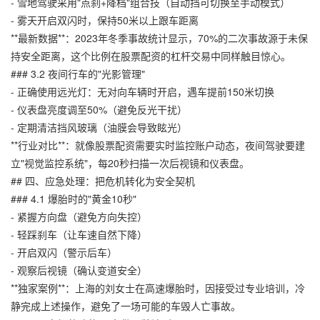
- 雪地驾驶采用"点刹+降档"组合技（自动挡可切换至手动模式）
- 雾天开启双闪时，保持50米以上跟车距离
**最新数据**：2023年冬季事故统计显示，70%的二次事故源于未保
持安全距离，这个比例在股票配资的杠杆交易中同样触目惊心。
### 3.2 夜间行车的"光影管理"
- 正确使用远光灯：无对向车辆时开启，遇车提前150米切换
- 仪表盘亮度调至50%（避免反光干扰）
- 定期清洁挡风玻璃（油膜会导致眩光）
**行业对比**：就像股票配资需要实时监控账户动态，夜间驾驶要建
立"视觉监控系统"，每20秒扫描一次后视镜和仪表盘。
## 四、应急处理：把危机转化为安全契机
### 4.1 爆胎时的"黄金10秒"
- 紧握方向盘（避免方向失控）
- 轻踩刹车（让车速自然下降）
- 开启双闪（警示后车）
- 观察后视镜（确认变道安全）
**独家案例**：上海的刘女士在高速爆胎时，因接受过专业培训，冷
静完成上述操作，避免了一场可能的车毁人亡事故。