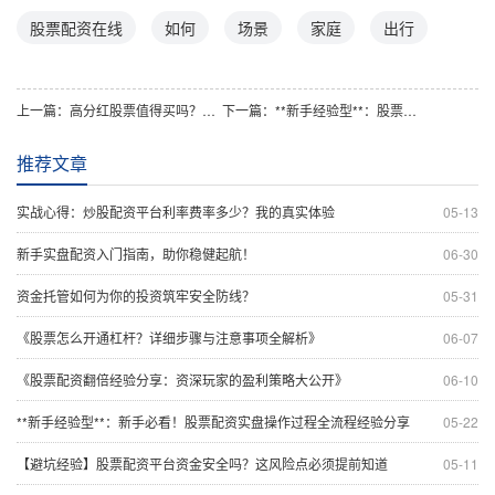
股票配资在线
如何
场景
家庭
出行
上一篇：
高分红股票值得买吗？一文读懂投资逻辑与风险！
下一篇：
**新手经验型**：股票配资平台排名前十揭秘，新手入场必看指南！
推荐文章
实战心得：炒股配资平台利率费率多少？我的真实体验
05-13
新手实盘配资入门指南，助你稳健起航！
06-30
资金托管如何为你的投资筑牢安全防线？
05-31
《股票怎么开通杠杆？详细步骤与注意事项全解析》
06-07
《股票配资翻倍经验分享：资深玩家的盈利策略大公开》
06-10
**新手经验型**：新手必看！股票配资实盘操作过程全流程经验分享
05-22
【避坑经验】股票配资平台资金安全吗？这风险点必须提前知道
05-11