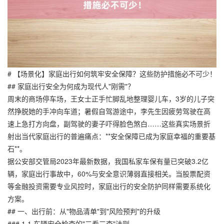
# 【场景化】家庭出行如何筑牢安全保障？这些防护措施必不可少！
## 家庭出行安全为何成为现代人"刚需"？
周末的商场停车场，王女士正手忙脚乱地整理婴儿车，3岁的儿子突
然挣脱她的手冲向车道；暑假自驾游途中，李先生因疲劳驾驶在高
速上急打方向盘，副驾驶的妻子吓得脸色煞白……这些真实场景折
射出当代家庭出行的普遍痛点：**安全保障已成为家庭幸福的重要基
石**。
据公安部交管局2023年最新数据，我国私家车保有量已突破3.2亿
辆，家庭出行事故中，60%与安全意识薄弱直接相关。当股票配资
等金融投资需要专业风控时，家庭出行的安全防护同样需要系统化
方案。
## 一、出行前：从"物品清单"到"风险预判"的升级
### 1.1 车辆安全检查的"三看三查"法则