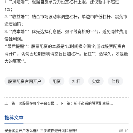
1. **风险端**：根据自身承受力设定杠杆上限，建议新手不超过
1:3；
2. **收益端**：结合市场波动率调整杠杆，单边市降低杠杆、震荡市
适度加码；
3. **成本端**：优先选择利息低、强平线宽松的平台，避免隐性费用
侵蚀利润。
**最后提醒**：股票配资的本质是"以时间换空间"的游戏股票配资官
网开户，切勿因短期暴利诱惑盲目加杠杆。记住**：活得久，才是最
大的赢家**。
股票配资官网开户
配资
杠杆
实盘
倍数
上一篇：
买股票在哪个平台买最放心？新手如何挑选合规可靠的交易平台？
下一篇：
新手必看的股票配资操作流程全解析
推荐文章
安全实盘开户怎么选？三步教你避开风险稳赚！
05-10