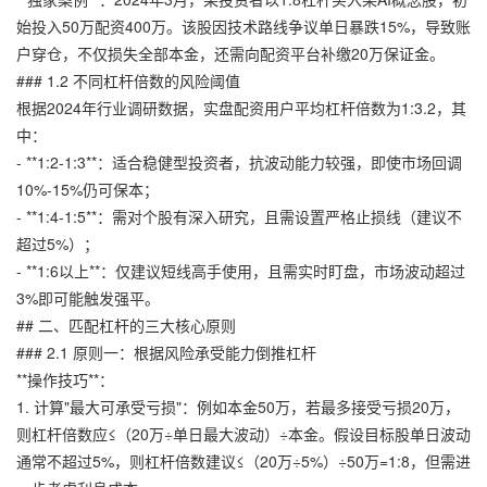
始投入50万配资400万。该股因技术路线争议单日暴跌15%，导致账
户穿仓，不仅损失全部本金，还需向配资平台补缴20万保证金。
### 1.2 不同杠杆倍数的风险阈值
根据2024年行业调研数据，实盘配资用户平均杠杆倍数为1:3.2，其
中：
- **1:2-1:3**：适合稳健型投资者，抗波动能力较强，即使市场回调
10%-15%仍可保本；
- **1:4-1:5**：需对个股有深入研究，且需设置严格止损线（建议不
超过5%）；
- **1:6以上**：仅建议短线高手使用，且需实时盯盘，市场波动超过
3%即可能触发强平。
## 二、匹配杠杆的三大核心原则
### 2.1 原则一：根据风险承受能力倒推杠杆
**操作技巧**：
1. 计算"最大可承受亏损"：例如本金50万，若最多接受亏损20万，
则杠杆倍数应≤（20万÷单日最大波动）÷本金。假设目标股单日波动
通常不超过5%，则杠杆倍数建议≤（20万÷5%）÷50万=1:8，但需进