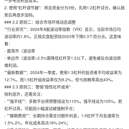
一步考虑利息成本。
2. 使用"杠杆调节器"：将总资金分为3份，先用1:2杠杆试仓，确认趋
势后再逐步加码。
### 2.2 原则二：结合市场环境动态调整
**行业资讯**：2024年A股波动率指数（VIX）显示，当前市场日均
波动率约1.8%，
正规实盘配资
较2023年下降0.3个百分点。这意味
着：
- 震荡市（波动率
- 单边市（波动率>2.5%需降低杠杆至1:2以下，避免被反向波动吞
噬利润。
**最新数据**：2024年一季度，使用1:3杠杆的投资者平均收益率为
12.7%，而1:5杠杆组收益率仅为9.2%，但亏损概率高出43%。
### 2.3 原则三：警惕"隐性杠杆成本"
除利息外，还需关注：
- **强平线**：多数平台将预警线设为110%，强平线设为105%。若
杠杆过高，可能因小幅波动被强制平仓；
- **展期费用**：长期持仓需支付额外利息，1:5杠杆下月息通常为
1.5%-2%，年化成本高达18%-24%；