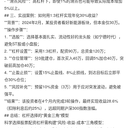
- **滑点风险**：高杠杆下，即使1%的滑点也可能导致实际成本增加
5%以上。
## 三、实战案例：如何用1:3杠杆实现年化30%收益？
**背景**：2024年2月，某投资者看好新能源板块，但本金仅30万。
**操作步骤**：
1. **选股**：选择基本面扎实、流动性好的龙头股（如宁德时代），
避免ST股或小盘股；
2. **杠杆设置**：采用1:3杠杆，配资90万，总资金120万；
3. **仓位管理**：分3批建仓，首次买入40万，回调5%加仓40万，突
破前高加仓40万；
4. **止盈止损**：设置15%止盈线、8%止损线，到达目标后立即平
仓30%仓位；
5. **风控补充**：预留10%资金（3万）用于应对突发波动，避免被
强平。
**结果**：该投资者在4个月内完成3轮操作，最终实现收益28.6%
（扣除利息后约25%），远超同期沪深300指数涨幅。
## 总结：杠杆选择的"黄金三角"模型
科学选择股票配资杠杆需构建"风险-收益-成本"三角模型：