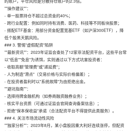
的账户，平仓风险是分散持仓账户的2.3倍。
**操作建议**：
- 单一股票持仓不超过总资金的40%；
- 跨行业配置：例如同时持有消费、医药、科技等不同板块股票；
- 搭配ETF基金：用部分资金配置宽基ETF（如沪深300ETF），降
低个股黑天鹅风险。
### 3. 警惕"虚假配资"陷阱
**最新资讯**：2023年证监会查处了12家非法配资平台，这些平台常
以"低息""免息"为诱饵，实则通过以下方式坑害投资者：
- 收取高额"管理费"或"递延费"；
- 人为制造"滑点"（交易价格与实际价格偏差）；
- 在投资者盈利时以"系统故障"为由拒绝出金。
**避坑指南**：
- 选择持牌金融机构（如券商融资融券业务）；
- 核实平台资质（可通过证监会官网查询备案信息）；
- 拒绝"保本保收益"承诺（合法配资平台不得提供此类服务）。
### 4. 关注市场流动性风险
**独家分析**：2023年8月，某小盘股因重大利好连续涨停，但配资