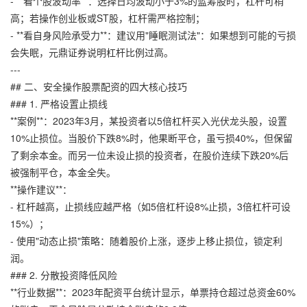
- **看个股波动率**：选择日均波动小于3%的蓝筹股时，杠杆可稍
高；若操作创业板或ST股，杠杆需严格控制；
- **看自身风险承受力**：建议用"睡眠测试法"：如果想到可能的亏损
会失眠，
元鼎证券
说明杠杆比例过高。
---
## 二、安全操作股票配资的四大核心技巧
### 1. 严格设置止损线
**案例**：2023年3月，某投资者以5倍杠杆买入光伏龙头股，设置
10%止损位。当股价下跌8%时，他果断平仓，虽亏损40%，但保留
了剩余本金。而另一位未设止损的投资者，在股价连续下跌20%后
被强制平仓，本金全失。
**操作建议**：
- 杠杆越高，止损线应越严格（如5倍杠杆设8%止损，3倍杠杆可设
15%）；
- 使用"动态止损"策略：随着股价上涨，逐步上移止损位，锁定利
润。
### 2. 分散投资降低风险
**行业数据**：2023年配资平台统计显示，单票持仓超过总资金60%