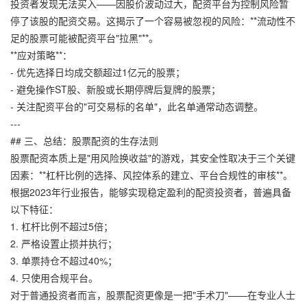
投资者发现无法买入——因股价波动过大，配资平台为控制风险暂
停了该股的配资交易。这揭示了一个容易被忽视的风险：**流动性不
足的股票可能被配资平台"拉黑"**。
**应对策略**：
- 优先选择日均成交额超过1亿元的股票；
- 避免操作ST股、新股或长期停牌后复牌的股票；
- 关注配资平台的"可交易标的名单"，此名单通常动态调整。
---
## 三、总结：股票配资的生存法则
股票配资本质上是"用风险换收益"的游戏，其安全性取决于三个关键
因素：**杠杆比例的选择、风控体系的建立、平台合规性的审核**。
根据2023年行业报告，能够实现稳定盈利的配资投资者，普遍具备
以下特征：
1. 杠杆比例不超过5倍；
2. 严格设置止损并执行；
3. 单票持仓不超过40%；
4. 只使用合规平台。
对于普通投资者而言，股票配资更像是一把"手术刀"——在专业人士