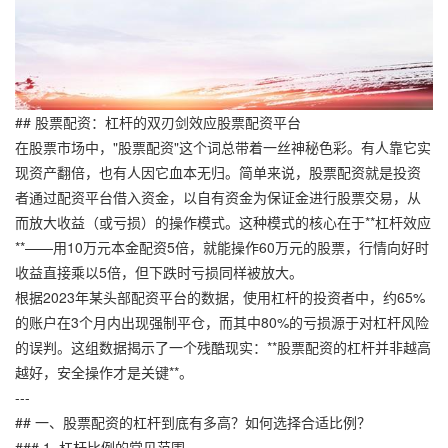
## 股票配资：杠杆的双刃剑效应股票配资平台
在股票市场中，"股票配资"这个词总带着一丝神秘色彩。有人靠它实
现资产翻倍，也有人因它血本无归。简单来说，股票配资就是投资
者通过配资平台借入资金，以自有资金为保证金进行股票交易，从
而放大收益（或亏损）的操作模式。这种模式的核心在于**杠杆效应
**——用10万元本金配资5倍，就能操作60万元的股票，行情向好时
收益直接乘以5倍，但下跌时亏损同样被放大。
根据2023年某头部配资平台的数据，使用杠杆的投资者中，约65%
的账户在3个月内出现强制平仓，而其中80%的亏损源于对杠杆风险
的误判。这组数据揭示了一个残酷现实：**股票配资的杠杆并非越高
越好，安全操作才是关键**。
---
## 一、股票配资的杠杆到底有多高？如何选择合适比例？
### 1. 杠杆比例的常见范围