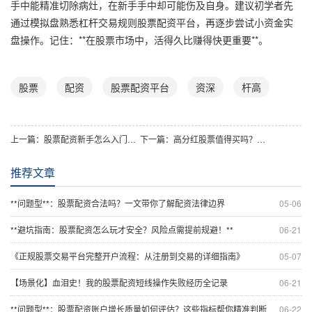
手中能精准切除病灶，在新手手中却可能伤及自身。建议初学者先
通过模拟盘熟悉杠杆交易规则股票配资平台，再逐步尝试小资金实
盘操作。记住：**在股票市场中，活得久比赚得快更重要**。
股票
配资
股票配资平台
资深
杆高
上一篇：
股票配资新手怎么入门？掌握这几点轻松开启投资路
下一篇：
高分红股票值得买吗？一文读懂投资逻辑与风险！
推荐文章
**问题型**：股票配资合法吗？一文带你了解配资法律边界
05-06
**避坑指南：股票配资怎么玩才安全？风险点需提前规避！**
06-21
《正规股票交易平台完整开户流程：从注册到交易的详细指南》
05-07
【场景化】血泪史！我的股票配资短线操作失败经历全记录
06-21
**问题型**：股票配资账户增长质量如何评估？这些指标帮你精准判断
06-22