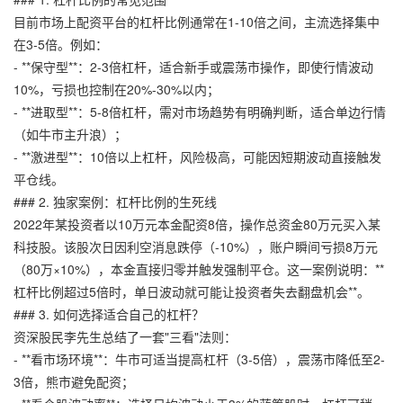
目前市场上配资平台的杠杆比例通常在1-10倍之间，主流选择集中
在3-5倍。例如：
- **保守型**：2-3倍杠杆，适合新手或震荡市操作，即使行情波动
10%，亏损也控制在20%-30%以内；
- **进取型**：5-8倍杠杆，需对市场趋势有明确判断，适合单边行情
（如牛市主升浪）；
- **激进型**：10倍以上杠杆，风险极高，可能因短期波动直接触发
平仓线。
### 2. 独家案例：杠杆比例的生死线
2022年某投资者以10万元本金配资8倍，操作总资金80万元买入某
科技股。该股次日因利空消息跌停（-10%），账户瞬间亏损8万元
（80万×10%），本金直接归零并触发强制平仓。这一案例说明：**
杠杆比例超过5倍时，单日波动就可能让投资者失去翻盘机会**。
### 3. 如何选择适合自己的杠杆？
资深股民李先生总结了一套"三看"法则：
- **看市场环境**：牛市可适当提高杠杆（3-5倍），震荡市降低至2-
3倍，熊市避免配资；