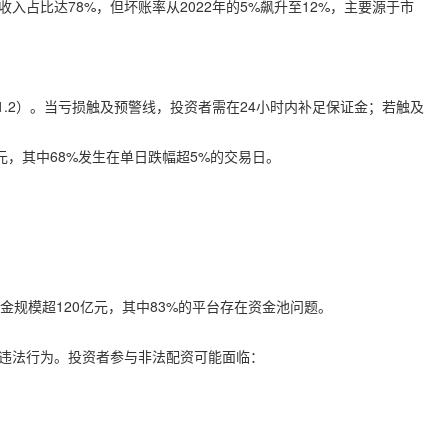
息收入占比达78%，但坏账率从2022年的5%飙升至12%，主要源于市
1.2）。当亏损触及预警线，投资者需在24小时内补足保证金；若触及
0亿元，其中68%发生在单日跌幅超5%的交易日。
及资金规模超120亿元，其中83%的平台存在资金池问题。
属违法行为。投资者参与非法配资可能面临：