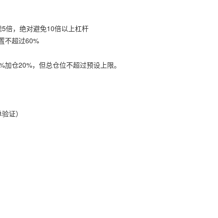
考虑5倍，绝对避免10倍以上杠杆
置不超过60%
跌5%加仓20%，但总仓位不超过预设上限。
单验证）