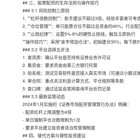
## 三、股票配资的生存法则与操作技巧
### 3.1 风险控制三原则
1. **杠杆倍数控制**：新手建议不超过3倍，经验丰富者可
2. **仓位管理**：单只股票仓位不超过总资金的40%，行业配
3. **止损纪律**：设置5%-8%的硬性止损线，触及立即执行
**操作技巧**：采用"金字塔加仓法"，初始建仓30%，每下
### 3.2 平台选择五步法
1. 查资质：确认平台是否持有证券业务许可证
2. 看资金：要求资金由第三方银行托管
3. 验系统：测试交易软件是否接入真实市场（可通过小额试
4. 审合同：重点关注利息计算方式、平仓规则等条款
5. 查口碑：通过证监会官网查询平台处罚记录
### 3.3 最新监管动态
2024年1月实施的《证券市场配资管理暂行办法》明确：
- 配资杠杆上限调整为4倍
- 单日强制平仓次数限制为1次
- 要求平台建立投资者适当性管理制度
## 四、替代方案与理性投资建议