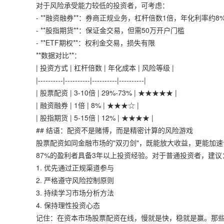
对于风险承受能力较低的投资者，可考虑：
- **融资融券**：券商正规业务，杠杆倍数1倍，年化利率约8
- **股指期货**：保证金交易，但需50万开户门槛
- **ETF期权**：权利金交易，损失有限
**数据对比**：
| 投资方式 | 杠杆倍数 | 年化成本 | 风险等级 |
|----------|----------|----------|----------|
| 股票配资 | 3-10倍 | 29%-73% | ★★★★★ |
| 融资融券 | 1倍 | 8% | ★★★☆ |
| 股指期货 | 5-15倍 | 12% | ★★★★ |
## 结语：配资不是赌博，而是精密计算的风险游戏
股票配资如同金融市场的"双刃剑"，既能放大收益，更能加速
87%的盈利者具备3年以上投资经验。对于普通投资者，建议
1. 优先通过正规渠道参与
2. 严格遵守风险控制原则
3. 持续学习市场分析方法
4. 保持理性投资心态
记住：在资本市场股票配资在线，慢就是快，稳就是赢。那些