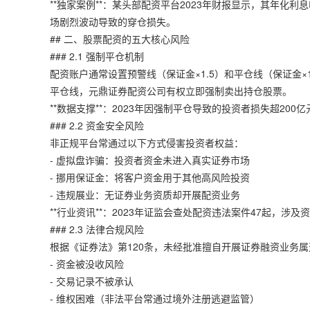
**独家案例**：某头部配资平台2023年财报显示，其年化利
场剧烈波动导致的穿仓损失。
## 二、股票配资的五大核心风险
### 2.1 强制平仓机制
配资账户通常设置预警线（保证金×1.5）和平仓线（保证金×
平仓线，
元鼎证券
配资公司有权立即强制卖出持仓股票。
**数据支撑**：2023年因强制平仓导致的投资者损失超20
### 2.2 资金安全风险
非正规平台常通过以下方式侵害投资者权益：
- 虚拟盘诈骗：投资者资金未进入真实证券市场
- 挪用保证金：将客户资金用于其他高风险投资
- 违规展业：无证券业务资质却开展配资业务
**行业资讯**：2023年证监会查处配资违法案件47起，涉
### 2.3 法律合规风险
根据《证券法》第120条，未经批准擅自开展证券融资业务
- 资金被没收风险
- 交易记录不被承认
- 维权困难（非法平台常通过境外注册逃避监管）