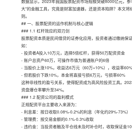
数据显示，2023年我国股票配资市场规模突破8000亿元，
大"的金融工具，究竟是财富加速器，还是资本陷阱？本文将
则。
## 一、股票配资的运作机制与核心逻辑
### 1.1 杠杆效应的双刃剑
股票配资本质是民间借贷的证券化应用，投资者通过缴纳保证金（
如：
- 投资者A投入10万元，选择5倍杠杆，获得50万配资资金
- 账户总资产60万，可操作市值为普通账户的6倍
- 当股价上涨10%，收益达6万元（60万×10%），收益率60%
- 但若股价下跌10%，本金将直接亏损6万元，亏损率60%
这种非线性的盈亏关系，使得配资成为高风险投资工具。2023
资盘爆仓率攀升至34%。
### 1.2 配资公司的盈利模式
正规配资平台主要收入来源为：
- 利息差：按日收取0.08%-0.2%的利息（年化约29%-73%）
- 管理费：按交易金额的0.1%-0.3%收取
- 违约金：当投资者触及平仓线未及时补仓时，收取保证金10%