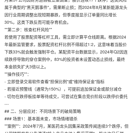
属于典型的"黑天鹅事件"，需果断止损；而2024年8月某新能源龙头
因行业周期调整出现短期暴跌，但季度报显示订单量同比增长
30%，这类下跌反而可能孕育机会。
**第二步：核查杠杆风险**
若使用了股票配资等杠杆工具，需立即计算平仓线距离。根据2024
年最新监管要求，股票配资杠杆比例不得超过1:2，这意味着当股价
下跌33%就会触发强制平仓。某配资平台数据显示，2024年Q2因连
续跌停导致的穿仓案例中，83%的投资者未设置动态止损线，最终
本金损失扩大3倍以上。
**操作技巧**：
- 立即登录交易软件查看"担保比例"或"维持保证金"指标
- 若接近预警线（通常为150%），可提前追加保证金或部分减仓
- 切勿在跌停板挂单等待成交，可尝试在集合竞价阶段以跌停价委托
---
## 二、分层应对：不同场景下的破局策略
### 场景1：基本面未变，市场情绪错杀
**案例**：2024年7月，某医药龙头因集采政策传闻连续3个跌停，但