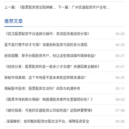
上一篇：
《股票配资常见陷阱解析避坑指南：识别虚假平台与资金安全风险》
下一篇：
广州实盘配资开户全攻略：掌握这些技巧轻松避坑！
推荐文章
《武汉股票配资平台选择与操作：资深投资者经验分享》
06-05
是不是行情不好才亏钱？深度剖析投资亏损的多元诱因
06-20
经验提醒：新手炒股配资开户，别让这些错误操作毁掉收益！
06-27
《经验分享：股票配资利息一般多少才合理？关键因素全解析》
05-07
探秘市场真相：这个市场是不是本来就这样暗流涌动？
06-25
揭秘股市投资：股票配资合法吗？风险与机遇并存
05-11
《股票市场机制大揭秘！咱普通投资者咋在里面捞好处？》
08-03
《避坑指南：可查的实盘配资公司如何选？这陷阱要警惕》
07-08
- 深度解析：如何甄别配资炒股合法平台，保障投资安全
05-06