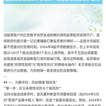
当股票账户的红色数字突然变成刺眼的绿色股票配资官网开户，连
续跌停的提示像一记记重锤敲打着投资者的神经——这是许多股民
最不愿面对的至暗时刻。2024年A股市场数据显示，仅上半年就有
超过120只个股出现连续3个及以上跌停板，其中不乏因业绩暴雷、
监管调查或资金链断裂引发的极端行情。面对这种局面，投资者如
何避免"恐慌性割肉"与"侥幸性死扛"的两极化操作？本文将结合实战
案例与行业数据，为你梳理一套系统化的自救策略。
---
## 一、冷静评估：先给情绪"踩刹车"
**第一步：区分系统性风险与个股风险**
当持仓股连续跌停时，首先要判断是市场整体回调（如2024年2月
的"雪球产品集中敲入"事件）还是个股基本面恶化。例如，2024年3
月某ST公司因财务造假被立案调查，股价连续17个跌停，这类风险