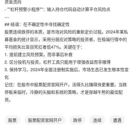
资金流向
- **杠杆预警小程序**：输入持仓代码自动计算平仓风险点
---
## 结语：在不确定性中寻找确定性
股票连续跌停的本质，是市场对风险的重新定价过程。2024年某私
募基金的统计显示，采用分层应对策略的投资者，在极端行情中的
平均损失比盲目死扛者低47%。关键在于：
1. 提前建立风险预案，而非事后补救
2. 区分投机与投资，杠杆工具只能用于增强收益而非赌博
3. 保持学习，2024年全面注册制实施后，市场生态已发生根本性变
化
记住：在股市中股票配资官网开户，活得久比赚得快更重要。当跌
停板来临时，冷静的头脑和系统的策略，才是穿越牛熊的最佳配
资。
股票
股票配资官网开户
跌停
连续
遭遇