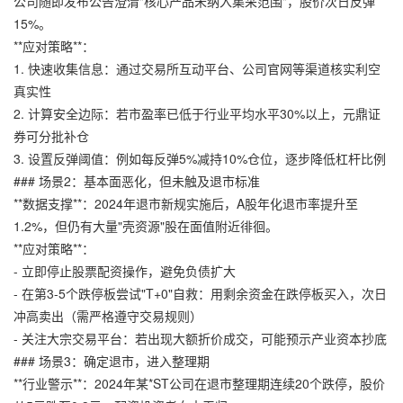
公司随即发布公告澄清"核心产品未纳入集采范围"，股价次日反弹
15%。
**应对策略**：
1. 快速收集信息：通过交易所互动平台、公司官网等渠道核实利空
真实性
2. 计算安全边际：若市盈率已低于行业平均水平30%以上，
元鼎证
券
可分批补仓
3. 设置反弹阈值：例如每反弹5%减持10%仓位，逐步降低杠杆比例
### 场景2：基本面恶化，但未触及退市标准
**数据支撑**：2024年退市新规实施后，A股年化退市率提升至
1.2%，但仍有大量"壳资源"股在面值附近徘徊。
**应对策略**：
- 立即停止股票配资操作，避免负债扩大
- 在第3-5个跌停板尝试"T+0"自救：用剩余资金在跌停板买入，次日
冲高卖出（需严格遵守交易规则）
- 关注大宗交易平台：若出现大额折价成交，可能预示产业资本抄底
### 场景3：确定退市，进入整理期
**行业警示**：2024年某*ST公司在退市整理期连续20个跌停，股价