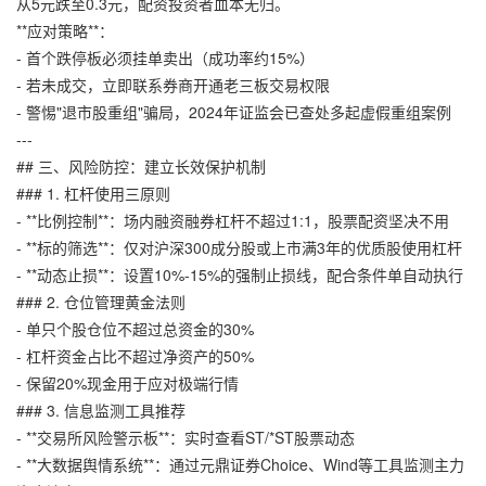
从5元跌至0.3元，配资投资者血本无归。
**应对策略**：
- 首个跌停板必须挂单卖出（成功率约15%）
- 若未成交，立即联系券商开通老三板交易权限
- 警惕"退市股重组"骗局，2024年证监会已查处多起虚假重组案例
---
## 三、风险防控：建立长效保护机制
### 1. 杠杆使用三原则
- **比例控制**：场内融资融券杠杆不超过1:1，股票配资坚决不用
- **标的筛选**：仅对沪深300成分股或上市满3年的优质股使用杠杆
- **动态止损**：设置10%-15%的强制止损线，配合条件单自动执行
### 2. 仓位管理黄金法则
- 单只个股仓位不超过总资金的30%
- 杠杆资金占比不超过净资产的50%
- 保留20%现金用于应对极端行情
### 3. 信息监测工具推荐
- **交易所风险警示板**：实时查看ST/*ST股票动态
- **大数据舆情系统**：通过元鼎证券Choice、Wind等工具监测主力