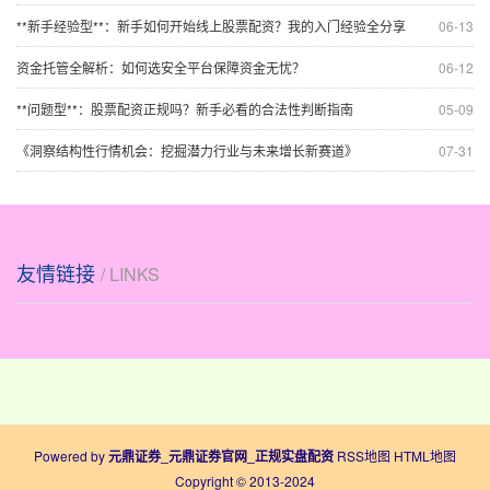
**新手经验型**：新手如何开始线上股票配资？我的入门经验全分享
06-13
资金托管全解析：如何选安全平台保障资金无忧？
06-12
**问题型**：股票配资正规吗？新手必看的合法性判断指南
05-09
《洞察结构性行情机会：挖掘潜力行业与未来增长新赛道》
07-31
友情链接
/ LINKS
Powered by
元鼎证券_元鼎证券官网_正规实盘配资
RSS地图
HTML地图
Copyright
© 2013-2024