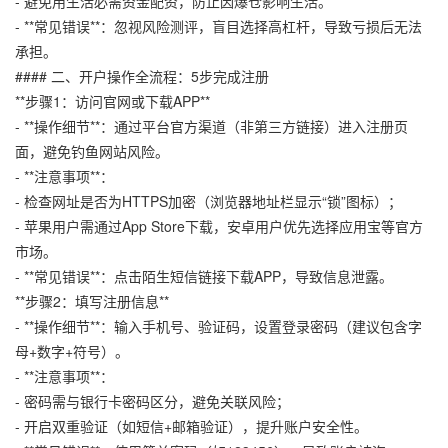
- 避免用生活必需资金配资，防止因爆仓影响生活。
- **常见错误**：忽视风险测评，盲目选择高杠杆，导致亏损后无法
承担。
#### 二、开户操作全流程：5步完成注册
**步骤1：访问官网或下载APP**
- **操作细节**：通过平台官方渠道（非第三方链接）进入注册页
面，避免钓鱼网站风险。
- **注意事项**：
- 检查网址是否为HTTPS加密（浏览器地址栏显示“锁”图标）；
- 苹果用户需通过App Store下载，安卓用户优先选择应用宝等官方
市场。
- **常见错误**：点击陌生短信链接下载APP，导致信息泄露。
**步骤2：填写注册信息**
- **操作细节**：输入手机号、验证码，设置登录密码（建议包含字
母+数字+符号）。
- **注意事项**：
- 密码需与银行卡密码区分，避免关联风险；
- 开启双重验证（如短信+邮箱验证），提升账户安全性。