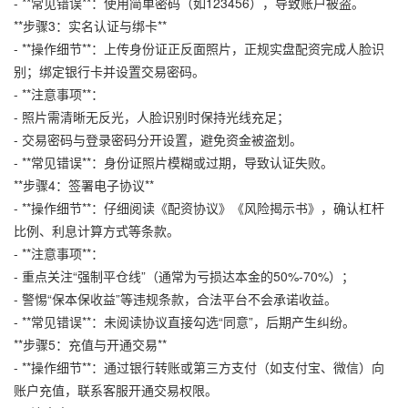
- **常见错误**：使用简单密码（如123456），导致账户被盗。
**步骤3：实名认证与绑卡**
- **操作细节**：上传身份证正反面照片，
正规实盘配资
完成人脸识
别；绑定银行卡并设置交易密码。
- **注意事项**：
- 照片需清晰无反光，人脸识别时保持光线充足；
- 交易密码与登录密码分开设置，避免资金被盗划。
- **常见错误**：身份证照片模糊或过期，导致认证失败。
**步骤4：签署电子协议**
- **操作细节**：仔细阅读《配资协议》《风险揭示书》，确认杠杆
比例、利息计算方式等条款。
- **注意事项**：
- 重点关注“强制平仓线”（通常为亏损达本金的50%-70%）；
- 警惕“保本保收益”等违规条款，合法平台不会承诺收益。
- **常见错误**：未阅读协议直接勾选“同意”，后期产生纠纷。
**步骤5：充值与开通交易**
- **操作细节**：通过银行转账或第三方支付（如支付宝、微信）向
账户充值，联系客服开通交易权限。