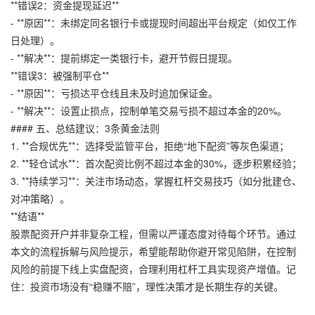
**错误2：资金提现延迟**
- **原因**：未绑定同名银行卡或提现时间超出平台规定（如仅工作
日处理）。
- **解决**：提前绑定一类银行卡，避开节假日提现。
**错误3：被强制平仓**
- **原因**：亏损达平仓线且未及时追加保证金。
- **解决**：设置止损点，控制单笔交易亏损不超过本金的20%。
#### 五、总结建议：3条黄金法则
1. **合规优先**：选择受监管平台，拒绝“地下配资”等灰色渠道；
2. **轻仓试水**：首次配资比例不超过本金的30%，逐步积累经验；
3. **持续学习**：关注市场动态，掌握杠杆交易技巧（如分批建仓、
对冲策略）。
**结语**
股票配资开户并非复杂工程，但需以严谨态度对待每个环节。通过
本文的流程拆解与风险提示，希望能帮助你避开常见陷阱，在控制
风险的前提下线上实盘配资，合理利用杠杆工具实现资产增值。记
住：投资市场没有“稳赚不赔”，理性决策才是长期生存的关键。