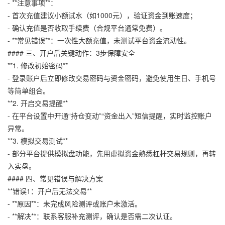
- **注意事项**：
- 首次充值建议小额试水（如1000元），验证资金到账速度；
- 确认充值是否收取手续费（合规平台通常免费）。
- **常见错误**：一次性大额充值，未测试平台资金流动性。
#### 三、开户后关键动作：3步保障安全
**1. 修改初始密码**
- 登录账户后立即修改交易密码与资金密码，避免使用生日、手机号
等简单组合。
**2. 开启交易提醒**
- 在平台设置中开通“持仓变动”“资金出入”短信提醒，实时监控账户
异常。
**3. 模拟交易测试**
- 部分平台提供模拟盘功能，先用虚拟资金熟悉杠杆交易规则，再转
入实盘。
#### 四、常见错误与解决方案
**错误1：开户后无法交易**
- **原因**：未完成风险测评或账户未激活。
- **解决**：联系客服补充测评，确认是否需二次认证。