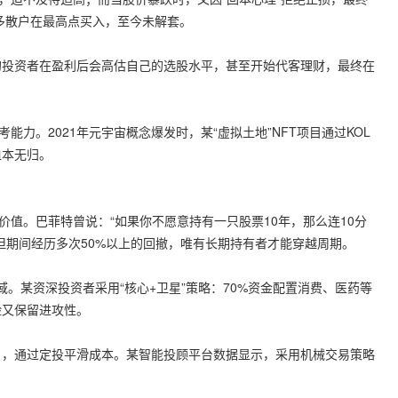
许多散户在最高点买入，至今未解套。
的投资者在盈利后会高估自己的选股水平，甚至开始代客理财，最终在
能力。2021年元宇宙概念爆发时，某“虚拟土地”NFT项目通过KOL
血本无归。
价值。巴菲特曾说：“如果你不愿意持有一只股票10年，那么连10分
但期间经历多次50%以上的回撤，唯有长期持有者才能穿越周期。
域。某资深投资者采用“核心+卫星”策略：70%资金配置消费、医药等
险又保留进攻性。
损），通过定投平滑成本。某智能投顾平台数据显示，采用机械交易策略