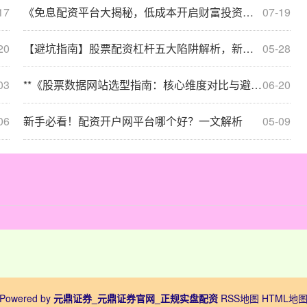
17
《免息配资平台大揭秘，低成本开启财富投资新征程！》
07-19
20
【避坑指南】股票配资杠杆五大陷阱解析，新手如何安全避雷？
05-28
03
**《股票数据网站选型指南：核心维度对比与避坑经验》**
06-20
06
新手必看！配资开户网平台哪个好？一文解析
05-09
Powered by
元鼎证券_元鼎证券官网_正规实盘配资
RSS地图
HTML地