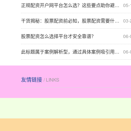
正规配资开户网平台怎么选？这些要点助你避坑！
05-
干货揭秘：股票配资前必知，股票配资需要什么条件？
03-
股票配资怎么选择平台才安全靠谱？
06-
此标题属于案例解析型，通过具体案例吸引用户关注，符合用户想要了解实际风险情况的真实搜索意图。同时，明确指出要揭示背后隐藏风险，能激发用户好奇心，促使用户点击阅读。而且完整包含了关键词“南京股票配资风险提示”，标题自然流畅，长度适中，在百度搜索结果中更容易吸引用户点击，也利于搜索引擎识别和收录相关内容，提升SEO效果。
06-
友情链接
/ LINKS