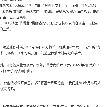
能源概念股3天暴涨40%，内部消息称将成下一个十倍股！”他心跳加
股价突然闪崩，连续跌停，他的账户余额从5万缩水至2.8万。更讽
而群主早已清仓离场。
“XX板块即将爆发”“最赚钱的5只股票”等标题党内容泛滥，无数新
下的韭菜。
编造涨停神话，3个月吸引20万粉丝，随后通过售卖998元/年的“内
号往往与游资、庄家勾结，通过制造虚假繁荣诱导散户接盘。
例，却忽视大量亏损者。例如，某券商统计显示，2022年A股散户平
，加剧了新手的认知扭曲。
户仅能依赖公开信息。某私募基金经理透露：“我们提前3个月布局某
派发筹码。”
，迫不及待追高；而当股价暴跌时，又因“回本心理”拒绝止损，最终