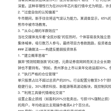
深套。这种非理性行为在2020年芯片股行情中尤为明显，
2. **过度自信的认知偏差**
牛市期间，新手往往将运气误认为能力。某调查显示，65%
熊市中被市场教育。
3. **从众心理的羊群效应**
当社交媒体充斥着“全民炒股”的狂热时，个体容易丧失独立思考
集体喊单，吸引数万人参与，最终项目方卷款跑路，投资者
### 正确做法——构建反脆弱投资体系
1. **建立概率思维**
摒弃“预测短期涨跌”的幻想，
元鼎证券官网
转而关注企业长期
钟也不要持有。”例如，贵州茅台上市以来年化收益超30%，
2. **执行严格的仓位管理**
单只股票占比不超过总资产的20%，行业配置分散至3-5个领
稳健行业，30%博弈科技、新能源等高波动板块，既控制风
3. **利用工具替代情绪化交易**
设置止盈止损线（如盈利20%分批卖出，亏损15%强制止
的用户，年均收益比主观操作者高4.2个百分点。