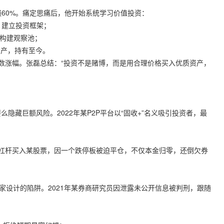
损60%。痛定思痛后，他开始系统学习价值投资：
》，建立投资框架；
司，构建观察池；
质资产，持有至今。
0指数涨幅。张磊总结：“投资不是赌博，而是用合理价格买入优质资产，
隐藏巨额风险。2022年某P2P平台以“固收+”名义吸引投资者，最
杠杆买入某股票，因一个跌停板被迫平仓，不仅本金归零，还倒欠券
家设计的陷阱。2021年某券商研究员因泄露未公开信息被判刑，跟随