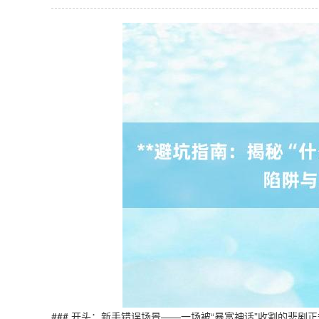
### 开头：新手错误场景——一场被“暴富神话”收割的悲剧