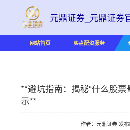
元鼎证券_元鼎证券
网站首页
实盘配资服务
**避坑指南：揭秘“什么股
示**
作者：元鼎证券
发布时