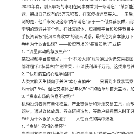
2023年春，刚入职场的李明在同事群看到一条消息：“某新
速，翻出自己仅有的5万元积蓄，在涨停板追高买入。一周后，
刺的是，他后来发现这条“内部消息”源于一个付费荐股群，
李明的遭遇并非个例。在社交媒体、短视频平台和股评节目中，
手投资者被“低风险高收益”的谎言诱惑，最终沦为资本镰刀
### 为什么会出现？——投资市场的“暴富幻觉”产业链
1. **流量驱动的荐股黑产**
某短视频平台曾曝光，一个“荐股大师”账号通过伪造交易截图、
部课程”和“私募席位”割韭菜，非法获利超千万元。这类账
2. **认知偏差的心理学陷阱**
人类大脑天生倾向于关注“幸存者偏差”——只看到少数暴富案
均亏损7.8%，但社交媒体上“年化50%”的晒单却铺天盖地
3. **资本市场的信息不对称**
机构投资者拥有量化模型、产业链调研和算法交易工具，而散
题材，通过媒体放风、券商研报造势，等散户蜂拥而入时正好
### 为什么很多人会犯？——人性弱点的集中爆发
1. **贪婪与恐惧的循环**
当看到某股票连续涨停时，投资者会陷入“错过一个亿”的恐惧