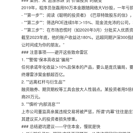
### 案例：从“追涨杀跌”到“价值投资”的蜕变
2019年，程序员张磊用50万本金跟随网络大V炒股，一年亏
- **第一步**：阅读《聪明的投资者》《巴菲特致股东的信
- **第二步**：筛选ROE连续5年＞15%、现金流充沛的公
- **第三步**：在市场恐慌时（如2020年3月）分批买入优
截至2023年底，他的账户收益达180%，远超同期沪深30
让时间成为你的朋友。”
### 注意事项——避开这些致命雷区
1. **警惕“保本高收益”骗局**
任何承诺年化收益＞10%且保本的产品，要么是庞氏骗局，要么
终爆雷涉案金额超百亿。
2. **远离杠杆与衍生品**
融资融券、期货期权等工具会放大人性弱点。某投资者用5倍
商20万元。
3. **慎听“内部消息”**
上市公司董监高亲属违规交易将被严惩，所谓“内幕”往往是庄
其建议买入的投资者损失惨重。
### 总结避坑建议——守住本金，慢就是快