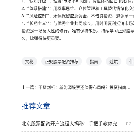
1. **认知升级**：理解“市场不可预测，价值终将回归”的铁
2. **体系搭建**：用概率思维、仓位管理和工具替代情绪
3. **风险控制**：永远保留应急资金，不借贷投资，避免单
4. **长期主义**：与优秀企业共同成长，用时间复利抵消市
投资是一场反人性的修行，唯有保持敬畏、持续学习正规股
久，比赚得快更重要。
揭秘
正规股票配资推荐
指南
避坑
什
上一篇：
干货剖析：新能源股票还值得布局吗？投资指南来了
推荐文章
北京股票配资开户流程大揭秘：手把手教你完成开户
07-