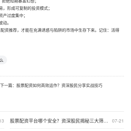
律，拒绝短期暴富幻想；
化交易，形成可复制的投资模式；
一资产过度集中；
场波动。
票配资推荐，才能在充满诱惑与陷阱的市场中生存下来。记住：活得
么
下一篇：
股票配资如何高效运作？资深股民分享实战技巧
13
股票配资平台哪个安全？资深股民揭秘三大筛选法则
07-21